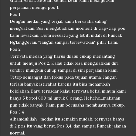
sholat Ashar. Setelah semua kelar kami melanjutkan
perjalanan menuju pos 1.
Pos 1
Dengan medan yang terjal, kami berusaha saling
menguatkan. Sesi mengabadikan moment di tiap-tiap pos
kami lewatkan. Demi sesuatu yang lebih indah di Puncak
Nglanggeran. "Jangan sampai terlewatkan" pikir kami.
Pos 2
Ternyata medan yang harus dilalui cukup menantang
untuk menuju Pos 2. Kalau tidak bisa mengalahkan diri
sendiri, mungkin cukup sampai di sini perjalanan kami.
Tetep semangat dan fokus pada tujuan utama. Jangan
terlalu banyak istirahat karena itu bisa menambah
kelelahan. Baru tersadar kalau ternyata bekal minum kami
hanya 5 botol 600 ml untuk 8 orang. Hehehe...makanan
pun tidak banyak. Kami pun berusaha membuatnya cukup.
Pos 3,4
Alhamdulillah....medan itu semakin mudah, ternyata hanya
di 2 pos itu yang berat. Pos 3,4, dan sampai Puncak jalanan
normal.