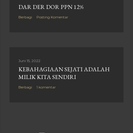
i
DAR DER DOR PPN 12%
n
Berbagi
Posting Komentar
g
K
o
m
e
n
Juni 15, 2022
t
KEBAHAGIAAN SEJATI ADALAH
a
MILIK KITA SENDIRI
r
Berbagi
1 komentar