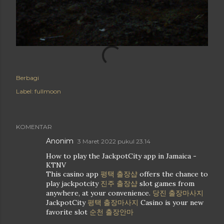
Berbagi
Label:
fullmoon
KOMENTAR
Anonim
3 Maret 2022 pukul 23.14
How to play the JackpotCity app in Jamaica -
KTNV
This casino app
평택 출장샵
offers the chance to
play jackpotcity
진주 출장샵
slot games from
anywhere, at your convenience.
당진 출장마사지
JackpotCity
평택 출장마사지
Casino is your new
favorite slot
순천 출장안마